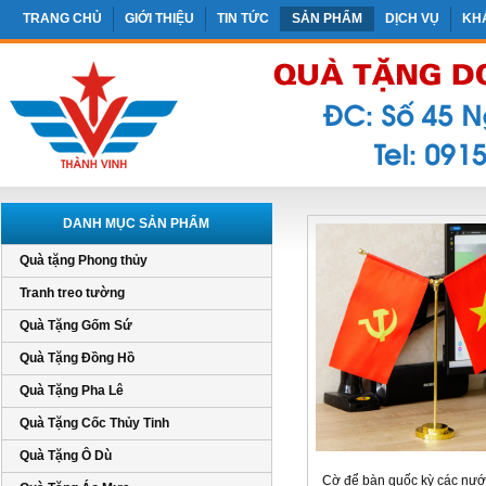
TRANG CHỦ
GIỚI THIỆU
TIN TỨC
SẢN PHẨM
DỊCH VỤ
KH
DANH MỤC SẢN PHẨM
Quà tặng Phong thủy
Tranh treo tường
Quà Tặng Gốm Sứ
Quà Tặng Đồng Hồ
Quà Tặng Pha Lê
Quà Tặng Cốc Thủy Tinh
Quà Tặng Ô Dù
Cờ để bàn quốc kỳ các nước