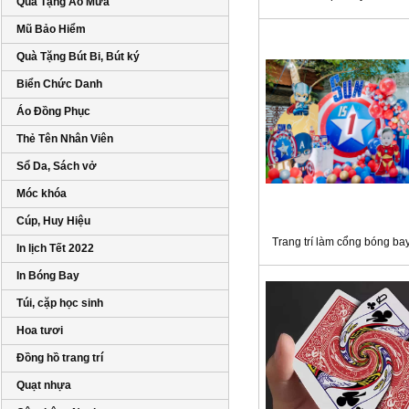
Quà Tặng Áo Mưa
Mũ Bảo Hiểm
Quà Tặng Bút Bi, Bút ký
Biển Chức Danh
Áo Đồng Phục
Thẻ Tên Nhân Viên
Sổ Da, Sách vở
Móc khóa
Cúp, Huy Hiệu
Trang trí làm cổng bóng ba
In lịch Tết 2022
In Bóng Bay
Túi, cặp học sinh
Hoa tươi
Đồng hồ trang trí
Quạt nhựa