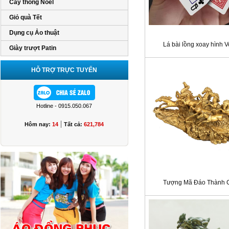
Cây thông Noel
Giỏ quà Tết
Dụng cụ Ảo thuật
Lá bài lồng xoay hình V
Giày trượt Patin
HỖ TRỢ TRỰC TUYẾN
Hotline - 0915.050.067
|
Hôm nay:
14
Tất cả:
621,784
Tượng Mã Đáo Thành 