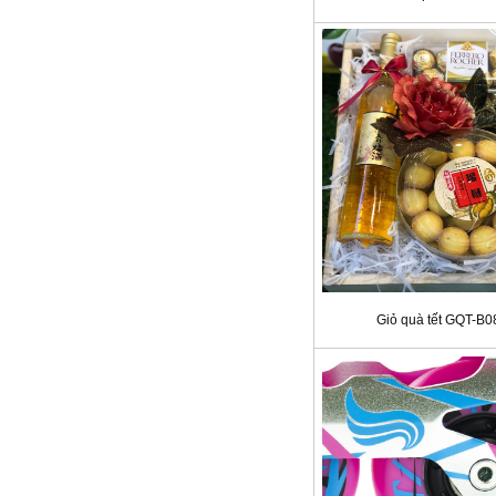
Giỏ quà tết GQT-B0