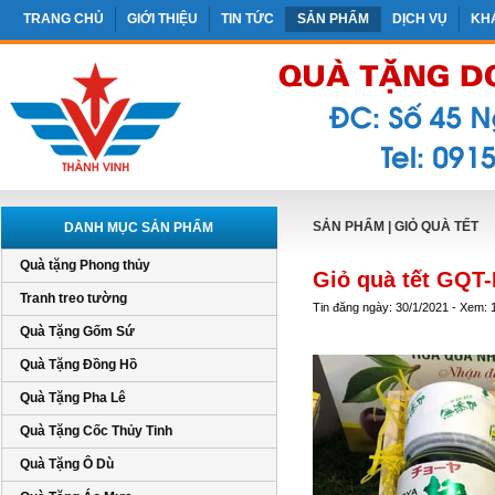
TRANG CHỦ
GIỚI THIỆU
TIN TỨC
SẢN PHẨM
DỊCH VỤ
KH
SẢN PHẨM
|
GIỎ QUÀ TẾT
DANH MỤC SẢN PHẨM
Quà tặng Phong thủy
Giỏ quà tết GQT
Tranh treo tường
Tin đăng ngày: 30/1/2021 - Xem: 
Quà Tặng Gốm Sứ
Quà Tặng Đồng Hồ
Quà Tặng Pha Lê
Quà Tặng Cốc Thủy Tinh
Quà Tặng Ô Dù