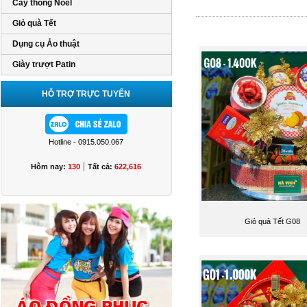
Cây thông Noel
Giỏ quà Tết
Dụng cụ Ảo thuật
Giày trượt Patin
HỖ TRỢ TRỰC TUYẾN
Hotline - 0915.050.067
|
Hôm nay:
130
Tất cả:
622,616
Giỏ quà Tết G08