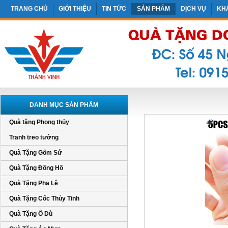
TRANG CHỦ
GIỚI THIỆU
TIN TỨC
SẢN PHẨM
DỊCH VỤ
KH
DANH MỤC SẢN PHẨM
Quà tặng Phong thủy
Tranh treo tường
Quà Tặng Gốm Sứ
Quà Tặng Đồng Hồ
Quà Tặng Pha Lê
Quà Tặng Cốc Thủy Tinh
Quà Tặng Ô Dù