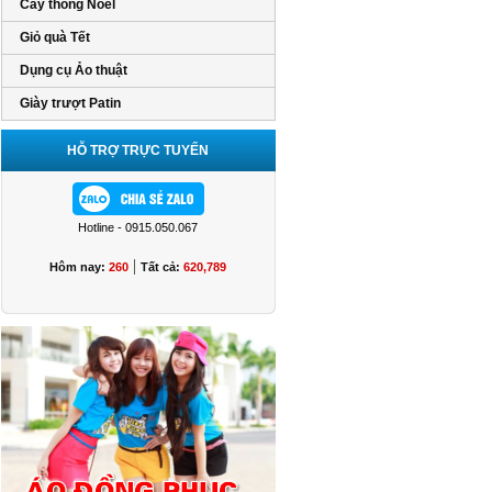
Cây thông Noel
Giỏ quà Tết
Dụng cụ Ảo thuật
Giày trượt Patin
HỖ TRỢ TRỰC TUYẾN
Hotline - 0915.050.067
|
Hôm nay:
260
Tất cả:
620,789