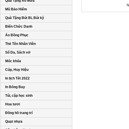
Quà Tặng Áo Mưa
N
Mũ Bảo Hiểm
Quà Tặng Bút Bi, Bút ký
Biển Chức Danh
Áo Đồng Phục
Thẻ Tên Nhân Viên
Sổ Da, Sách vở
Móc khóa
Cúp, Huy Hiệu
In lịch Tết 2022
In Bóng Bay
Túi, cặp học sinh
Hoa tươi
Đồng hồ trang trí
Quạt nhựa