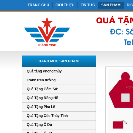
TRANG CHỦ
GIỚI THIỆU
TIN TỨC
SẢN PHẨM
DỊ
DANH MỤC SẢN PHẨM
Quà tặng Phong thủy
Tranh treo tường
Quà Tặng Gốm Sứ
Quà Tặng Đồng Hồ
Quà Tặng Pha Lê
Quà Tặng Cốc Thủy Tinh
Quà Tặng Ô Dù