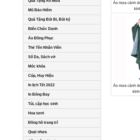
Quà Tặng Áo Mưa
Áo mưa cánh dơ
kí
Mũ Bảo Hiểm
Quà Tặng Bút Bi, Bút ký
Biển Chức Danh
Áo Đồng Phục
Thẻ Tên Nhân Viên
Sổ Da, Sách vở
Móc khóa
Cúp, Huy Hiệu
In lịch Tết 2022
Áo mưa cánh dơ
kín
In Bóng Bay
Túi, cặp học sinh
Hoa tươi
Đồng hồ trang trí
Quạt nhựa