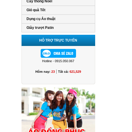
Cây thông Noel
Giỏ quà Tết
Dụng cụ Ảo thuật
Giày trượt Patin
HỖ TRỢ TRỰC TUYẾN
Hotline - 0915.050.067
|
Hôm nay:
23
Tất cả:
621,529