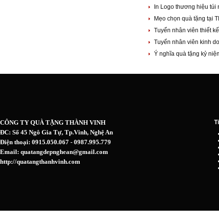
In Logo thương hiệu túi
Mẹo chọn quà tặng tại 
Tuyển nhân viên thiết k
Tuyển nhân viên kinh d
Ý nghĩa quà tặng kỷ n
CÔNG TY QUÀ TẶNG THÀNH VINH
T
ĐC: Số 45 Ngô Gia Tự, Tp.Vinh, Nghệ An
Điện thoại: 0915.050.067 - 0987.995.779
Email: quatangdepnghean@gmail.com
http://quatangthanhvinh.com