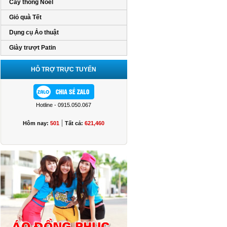
Cây thông Noel
Giỏ quà Tết
Dụng cụ Ảo thuật
Giày trượt Patin
HỖ TRỢ TRỰC TUYẾN
Hotline - 0915.050.067
|
Hôm nay:
501
Tất cả:
621,460