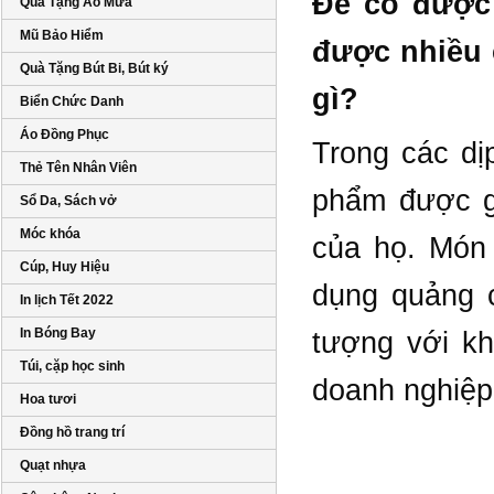
Để có được 
Quà Tặng Áo Mưa
Mũ Bảo Hiểm
được nhiều 
Quà Tặng Bút Bi, Bút ký
gì?
Biển Chức Danh
Áo Đồng Phục
Trong các dị
Thẻ Tên Nhân Viên
phẩm được g
Sổ Da, Sách vở
Móc khóa
của họ. Món 
Cúp, Huy Hiệu
dụng quảng 
In lịch Tết 2022
In Bóng Bay
tượng với k
Túi, cặp học sinh
doanh nghiệp
Hoa tươi
Đồng hồ trang trí
Quạt nhựa