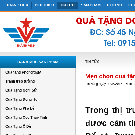
TRANG CHỦ
GIỚI THIỆU
TIN TỨC
SẢN PHẨM
DỊCH VỤ
KH
TIN TỨC
DANH MỤC SẢN PHẨM
Quà tặng Phong thủy
Mẹo chọn quà tặn
Tranh treo tường
Tin đăng ngày: 14/5/2015 - Xem: 
Quà Tặng Gốm Sứ
Quà Tặng Đồng Hồ
Trong thị t
Quà Tặng Pha Lê
Quà Tặng Cốc Thủy Tinh
được cảm tì
Quà Tặng Ô Dù