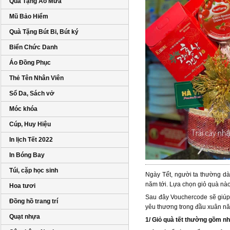
Quà Tặng Áo Mưa
Mũ Bảo Hiểm
Quà Tặng Bút Bi, Bút ký
Biển Chức Danh
Áo Đồng Phục
Thẻ Tên Nhân Viên
Sổ Da, Sách vở
Móc khóa
Cúp, Huy Hiệu
In lịch Tết 2022
In Bóng Bay
Túi, cặp học sinh
Ngày Tết, người ta thường d
năm tới. Lựa chọn giỏ quà nà
Hoa tươi
Sau đây Vouchercode sẽ giúp 
Đồng hồ trang trí
yêu thương trong đầu xuân n
Quạt nhựa
1/ Giỏ quà tết thường gồm n