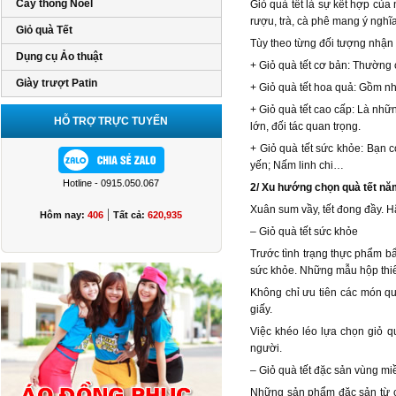
Cây thông Noel
Giỏ quà tết là sự kết hợp củ
rượu, trà, cà phê mang ý nghĩ
Giỏ quà Tết
Tùy theo từng đối tượng nhận 
Dụng cụ Ảo thuật
+ Giỏ quà tết cơ bản: Thường 
Giày trượt Patin
+ Giỏ quà tết hoa quả: Gồm n
+ Giỏ quà tết cao cấp: Là nh
HỖ TRỢ TRỰC TUYẾN
lớn, đối tác quan trọng.
+ Giỏ quà tết sức khỏe: Bạn 
yến; Nấm linh chi…
Hotline - 0915.050.067
2/ Xu hướng chọn quà tết nă
Xuân sum vầy, tết đong đầy. H
|
Hôm nay:
406
Tất cả:
620,935
– Giỏ quà tết sức khỏe
Trước tình trạng thực phẩm b
sức khỏe. Những mẫu hộp thiết
Không chỉ ưu tiên các món qu
giấy.
Việc khéo léo lựa chọn giỏ q
người.
– Giỏ quà tết đặc sản vùng mi
Những sản phẩm đặc sản từ cá