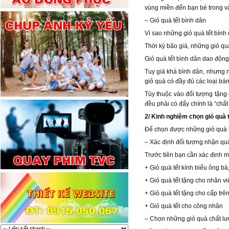
vùng miền đến bạn bè trong v
– Giỏ quà tết bình dân
Vì sao những giỏ quà tết bìn
Thời kỳ bão giá, những giỏ qu
Giỏ quà tết bình dân dao động
Tuy giá khá bình dân, nhưng n
giỏ quà có đầy đủ các loại bá
Tùy thuộc vào đối tượng tặng
đều phải có đấy chính là “chất
2/ Kinh nghiệm chọn giỏ quà 
Để chọn được những giỏ quà t
– Xác định đối tượng nhận qu
Trước tiên bạn cần xác định 
+ Giỏ quà tết kính biếu ông bà,
+ Giỏ quà tết tặng cho nhân vi
+ Giỏ quà tết tặng cho cấp trê
+ Giỏ quà tết cho công nhân
– Chọn những giỏ quà chất lư