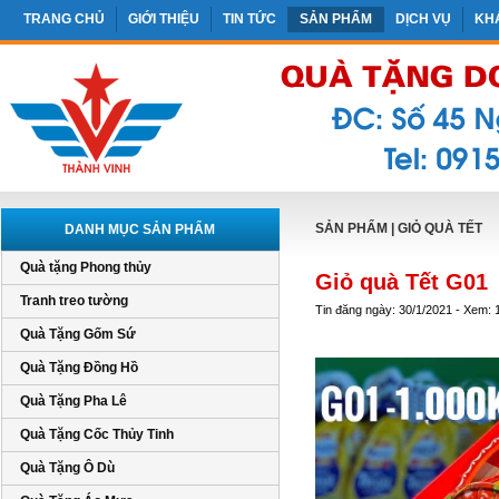
TRANG CHỦ
GIỚI THIỆU
TIN TỨC
SẢN PHẨM
DỊCH VỤ
KH
SẢN PHẨM
|
GIỎ QUÀ TẾT
DANH MỤC SẢN PHẨM
Quà tặng Phong thủy
Giỏ quà Tết G01
Tranh treo tường
Tin đăng ngày: 30/1/2021 - Xem: 
Quà Tặng Gốm Sứ
Quà Tặng Đồng Hồ
Quà Tặng Pha Lê
Quà Tặng Cốc Thủy Tinh
Quà Tặng Ô Dù