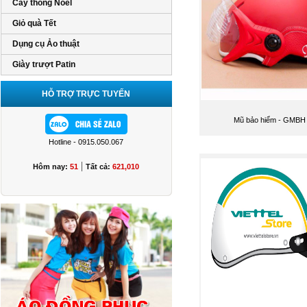
Cây thông Noel
Giỏ quà Tết
Dụng cụ Ảo thuật
Giày trượt Patin
HỖ TRỢ TRỰC TUYẾN
Mũ bảo hiểm - GMBH
Hotline - 0915.050.067
|
Hôm nay:
51
Tất cả:
621,010