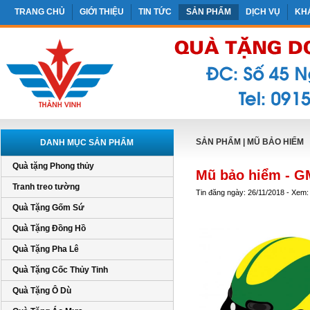
TRANG CHỦ
GIỚI THIỆU
TIN TỨC
SẢN PHẨM
DỊCH VỤ
KH
SẢN PHẨM
|
MŨ BẢO HIỂM
DANH MỤC SẢN PHẨM
Quà tặng Phong thủy
Mũ bảo hiểm - G
Tranh treo tường
Tin đăng ngày: 26/11/2018 - Xem:
Quà Tặng Gốm Sứ
Quà Tặng Đồng Hồ
Quà Tặng Pha Lê
Quà Tặng Cốc Thủy Tinh
Quà Tặng Ô Dù