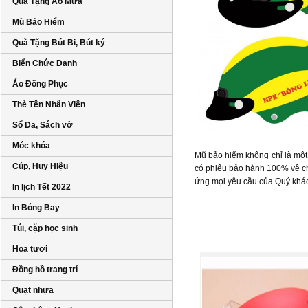
Quà Tặng Áo Mưa
Mũ Bảo Hiểm
Quà Tặng Bút Bi, Bút ký
Biển Chức Danh
Áo Đồng Phục
Thẻ Tên Nhân Viên
Sổ Da, Sách vở
Móc khóa
Mũ bảo hiểm không chỉ là một đ
Cúp, Huy Hiệu
có phiếu bảo hành 100% về c
ứng mọi yêu cầu của Quý khá
In lịch Tết 2022
In Bóng Bay
Túi, cặp học sinh
Hoa tươi
Đồng hồ trang trí
Quạt nhựa