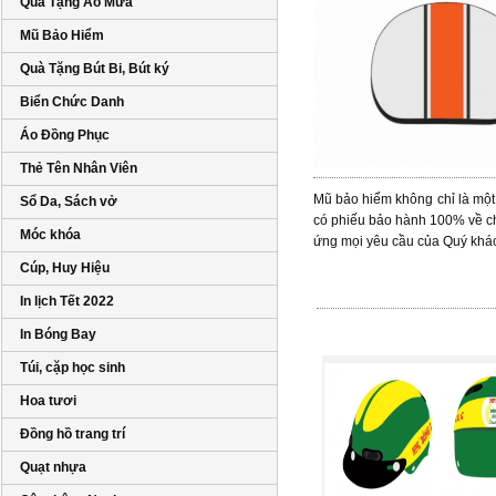
Quà Tặng Áo Mưa
Mũ Bảo Hiểm
Quà Tặng Bút Bi, Bút ký
Biển Chức Danh
Áo Đồng Phục
Thẻ Tên Nhân Viên
Mũ bảo hiểm không chỉ là một đ
Sổ Da, Sách vở
có phiếu bảo hành 100% về c
Móc khóa
ứng mọi yêu cầu của Quý khá
Cúp, Huy Hiệu
In lịch Tết 2022
In Bóng Bay
Túi, cặp học sinh
Hoa tươi
Đồng hồ trang trí
Quạt nhựa