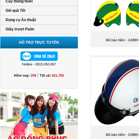
Cây thông Noel
Giỏ quà Tết
Dụng cụ Ảo thuật
Giày trượt Patin
Mũ bảo hiểm - GMBH
HỖ TRỢ TRỰC TUYẾN
Hotline - 0915.050.067
|
Hôm nay:
259
Tất cả:
621,765
Mũ bảo hiểm - GMBH