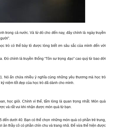
nh trong cả nước. Và từ đó cho đến nay, đây chính là ngày truyền
người”.
ọc trò có thể bày tỏ được lòng biết ơn sâu sắc của mình đến với
a. Đó chính là truyền thống “Tôn sư trọng đạo” cao quý từ bao đời
11. Nó ẩn chứa nhiều ý nghĩa cùng những yêu thương mà học trò
 kỷ niệm tốt đẹp của học trò đã dành cho mình.
n, học giỏi. Chính vì thế, tấm lòng là quan trọng nhất. Món quà
ược và rất vui khi nhận được món quà từ bạn.
25 đến dưới 40. Bạn có thể chọn những món quà có phần trẻ trung,
tri ân thầy cô có phần chỉn chu và trang nhã. Để vừa thể hiện được