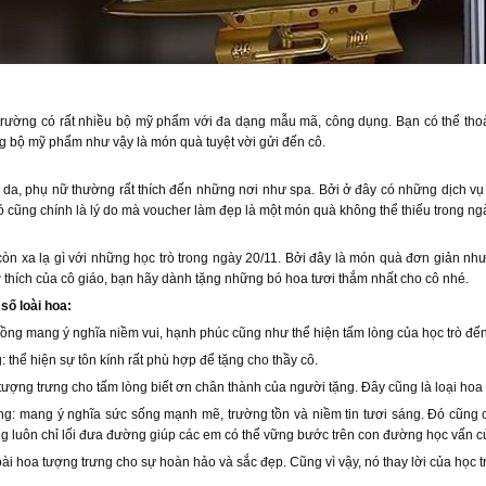
hị trường có rất nhiều bộ mỹ phẩm với đa dạng mẫu mã, công dụng. Bạn có thể thoả
g bộ mỹ phẩm như vậy là món quà tuyệt vời gửi đến cô.
p
da, phụ nữ thường rất thích đến những nơi như spa. Bởi ở đây có những dịch vụ
ó cũng chính là lý do mà voucher làm đẹp là một món quà không thể thiếu trong ng
òn xa lạ gì với những học trò trong ngày 20/11. Bởi đây là món quà đơn giản nh
 thích của cô giáo, bạn hãy dành tặng những bó hoa tươi thắm nhất cho cô nhé.
số loài hoa:
ng mang ý nghĩa niềm vui, hạnh phúc cũng như thể hiện tấm lòng của học trò đến
thể hiện sự tôn kính rất phù hợp để tặng cho thầy cô.
tượng trưng cho tấm lòng biết ơn chân thành của người tặng. Đây cũng là loại hoa r
: mang ý nghĩa sức sống mạnh mẽ, trường tồn và niềm tin tươi sáng. Đó cũng c
 luôn chỉ lối đưa đường giúp các em có thể vững bước trên con đường học vấn c
oài hoa tượng trưng cho sự hoàn hảo và sắc đẹp. Cũng vì vậy, nó thay lời của học t