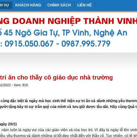
CH VỤ
KHÁCH HÀNG
CHÍNH SÁCH
LIÊN HỆ
tri ân cho thầy cô giáo dục nhà trường
11/2022 - Xem: 815
ô cùng đặc biệt là ngày mà học sinh thể hiện sự tri ân và dành những yêu thư
gười tặng bày tỏ sự trân quý của mình và lưu giữ được lâu dài. Hãy cùng Quà 
ngày 20/11
năm luôn là ngày vui của các giáo viên và của học trò. Vì đây là ngày lễ tôn vi
điều yêu thương và dành những gì tốt đẹp nhất đến với thầy cô. Tuy nhiên, có lẽ 