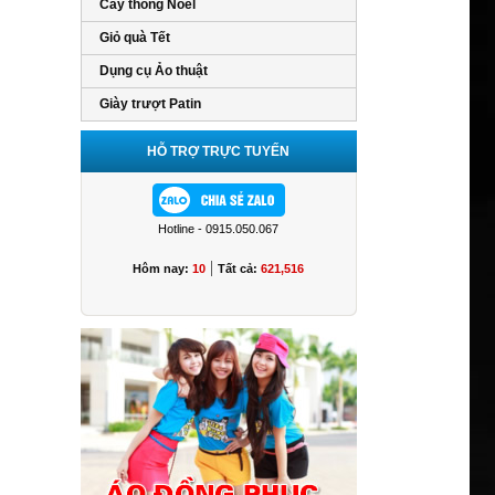
Cây thông Noel
Giỏ quà Tết
Dụng cụ Ảo thuật
Giày trượt Patin
HỖ TRỢ TRỰC TUYẾN
Hotline - 0915.050.067
|
Hôm nay:
10
Tất cả:
621,516