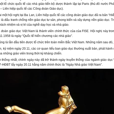
ột tổ chức quốc tế các nhà giáo tiến bộ được thành lập tại Paris (thủ đô nước Phá
– Liên hiệp quốc tế các Công đoàn Giáo dục).
i một hội nghị tại Ba Lan, Liên hiệp quốc tế các công đoàn giáo dục đã ra bản 
 là đấu tranh chống nền giáo dục tư sản, phong kiến và xây dựng nền giáo dục. T
trách nhiệm và vị trí của nghề dạy học và nhà giáo.
oàn giáo dục Việt Nam là thành viên chính thức của của FISE. Hội nghị này tron
11.1958 là ngày “Quốc tế hiến chương các nhà giáo”.
ũng là lần đầu tiên được tổ chức trên toàn miền Bắc Việt Nam. Những năm sau đó,
 kỷ niệm ngày 20.11, các cơ quan tiểu ban giáo dục thường xuất bản, phát hành m
a những giáo viên trong thời kỳ kháng chiến.
 thống nhất, chính ngày này đã trở thành ngày truyền thống của ngành giáo dục
7-HĐBT lấy ngày 20.11 hằng năm chính thức là “Ngày Nhà giáo Việt Nam”.