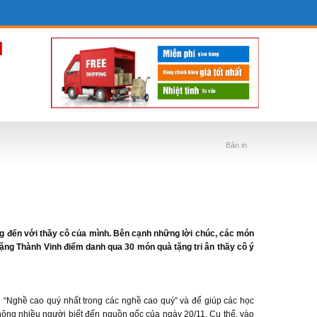
Bản in
ơng đến với thầy cô của mình. Bên cạnh những lời chúc, các món
tặng Thành Vinh điểm danh qua 30 món quà tặng tri ân thầy cô ý
nh “Nghề cao quý nhất trong các nghề cao quý” và để giúp các học
không nhiều người biết đến nguồn gốc của ngày 20/11. Cụ thể, vào