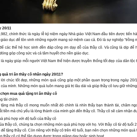
y 20/11
982, chính thức là ngày lễ kỷ niệm ngày Nhà giáo Việt Nam đầu tiên được tiến hà
giáo dục để tôn vinh những người mang sứ mệnh cao cả. Đó là sự nghiệp “trồng 
để các thế hệ học sinh đền đáp công ơn dạy dỗ của thầy cô. Và cũng là dịp để h
đóng góp công sức và cả tâm huyết cho nền giáo dục.
là ngày giúp mỗi người Việt Nam thể hiện được truyền thống tốt đẹp của dân tộc t
g quà tri ân thầy cô nhân ngày 20/11?
lời chúc tốt đẹp, những món quà cũng góp một phần quan trọng trong ngày 20/
 của mình. Những món quà luôn mang giá trị lâu dài và giúp thầy cô lưu giữ những
chọn mua quà tặng tri ân thầy cô
g tài chính
tặng mà thầy cô mong muốn nhất đó chính là nhìn thấy bạn thành tài, chăm ngoa
t tiền mà chủ yếu là lòng thành của mình gửi đến thầy cô. Thầy cô sẽ cảm nhận đ
 phù hợp với độ tuổi của thầy cô
của thầy cô, chúng ta chọn những món quà phù hợp với họ. Với thầy cô từ độ tuổi 
t để tặng thầy cô. Còn riêng với thầy cô trên 40 tuổi, bạn nên chọn những món quà 
iúp thầy cô có thể tận dụng được trong giảng dạy hoặc sinh hoạt.