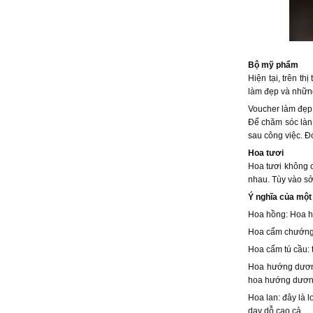
Bộ mỹ phẩm
Hiện tại, trên t
làm đẹp và nhữn
Voucher làm đẹ
Để chăm sóc làn 
sau công việc. Đ
Hoa tươi
Hoa tươi không c
nhau. Tùy vào sở
Ý nghĩa của một 
Hoa hồng: Hoa hồ
Hoa cẩm chướng: 
Hoa cẩm tú cầu: 
Hoa hướng dương
hoa hướng dương
Hoa lan: đây là l
dạy dỗ cao cả.