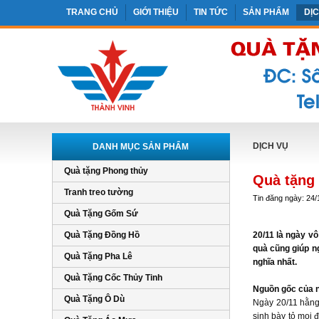
TRANG CHỦ
GIỚI THIỆU
TIN TỨC
SẢN PHẨM
DỊ
DỊCH VỤ
DANH MỤC SẢN PHẨM
Quà tặng Phong thủy
Quà tặng 
Tranh treo tường
Tin đăng ngày: 24/
Quà Tặng Gốm Sứ
Quà Tặng Đồng Hồ
20/11 là ngày v
quà cũng giúp n
Quà Tặng Pha Lê
nghĩa nhất.
Quà Tặng Cốc Thủy Tinh
Nguồn gốc của 
Quà Tặng Ô Dù
Ngày 20/11 hằng 
sinh bày tỏ mọi 