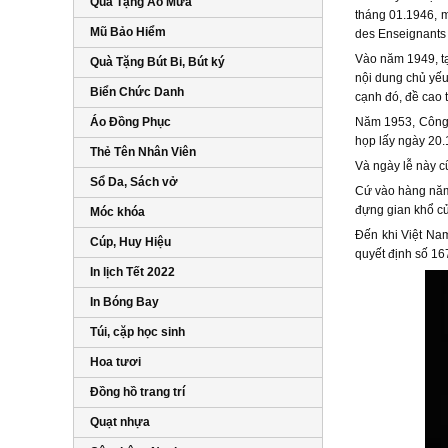
Quà Tặng Áo Mưa
tháng 01.1946, m
Mũ Bảo Hiểm
des Enseignants 
Vào năm 1949, tạ
Quà Tặng Bút Bi, Bút ký
nội dung chủ yếu
Biển Chức Danh
cạnh đó, đề cao 
Áo Đồng Phục
Năm 1953, Công đ
họp lấy ngày 20.
Thẻ Tên Nhân Viên
Và ngày lễ này c
Sổ Da, Sách vở
Cứ vào hàng năm,
đựng gian khổ củ
Móc khóa
Đến khi Việt Nam
Cúp, Huy Hiệu
quyết định số 16
In lịch Tết 2022
In Bóng Bay
Túi, cặp học sinh
Hoa tươi
Đồng hồ trang trí
Quạt nhựa