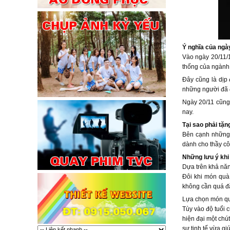
Ý nghĩa của ngà
Vào ngày 20/11/1
thống của ngành 
Đây cũng là dịp 
những người đã 
Ngày 20/11 cũng 
nay.
Tại sao phải tặn
Bên cạnh những 
dành cho thầy cô
Những lưu ý khi 
Dựa trên khả năn
Đôi khi món quà 
không cần quá đắ
Lựa chọn món quà
Tùy vào độ tuổi 
hiện đại một chú
sự tinh tế vừa g