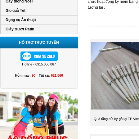
Cây thông Noel
chức hoạt động kỷ niệm bằng c
tương lai .
Giỏ quà Tết
Dụng cụ Ảo thuật
Giày trượt Patin
HỖ TRỢ TRỰC TUYẾN
Hotline - 0915.050.067
|
Hôm nay:
90
Tất cả:
621,860
Quà tặng bút ký gỗ tại TP Vi