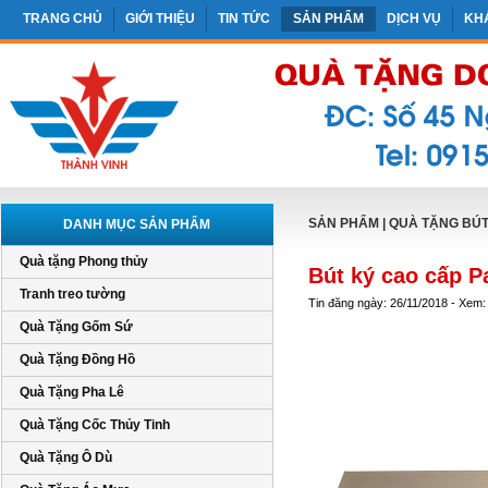
TRANG CHỦ
GIỚI THIỆU
TIN TỨC
SẢN PHẨM
DỊCH VỤ
KH
SẢN PHẨM
|
QUÀ TẶNG BÚT 
DANH MỤC SẢN PHẨM
Quà tặng Phong thủy
Bút ký cao cấp P
Tranh treo tường
Tin đăng ngày: 26/11/2018 - Xem:
Quà Tặng Gốm Sứ
Quà Tặng Đồng Hồ
Quà Tặng Pha Lê
Quà Tặng Cốc Thủy Tinh
Quà Tặng Ô Dù