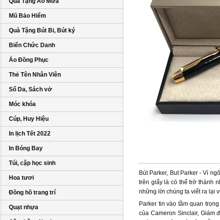
Quà Tặng Áo Mưa
Mũ Bảo Hiểm
Quà Tặng Bút Bi, Bút ký
Biển Chức Danh
Áo Đồng Phục
Thẻ Tên Nhân Viên
Sổ Da, Sách vở
Móc khóa
Cúp, Huy Hiệu
In lịch Tết 2022
In Bóng Bay
Túi, cặp học sinh
Bút Parker, But Parker - Vì n
Hoa tươi
trên giấy là có thể trở thàn
những lời chúng ta viết ra lại v
Đồng hồ trang trí
Parker tin vào tầm quan trọng
Quạt nhựa
của Cameron Sinclair, Giám 