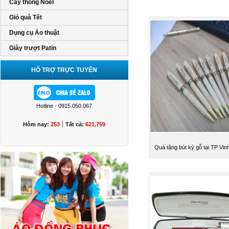
Cây thông Noel
Giỏ quà Tết
Dụng cụ Ảo thuật
Giày trượt Patin
HỖ TRỢ TRỰC TUYẾN
Hotline - 0915.050.067
|
Hôm nay:
253
Tất cả:
621,759
Quà tặng bút ký gỗ tại TP Vi