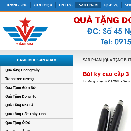
TRANG CHỦ
GIỚI THIỆU
TIN TỨC
SẢN PHẨM
DỊCH VỤ
KH
SẢN PHẨM
|
QUÀ TẶNG BÚT 
DANH MỤC SẢN PHẨM
Quà tặng Phong thủy
Bút ký cao cấp 3
Tranh treo tường
Tin đăng ngày: 26/11/2018 - Xem:
Quà Tặng Gốm Sứ
Quà Tặng Đồng Hồ
Quà Tặng Pha Lê
Quà Tặng Cốc Thủy Tinh
Quà Tặng Ô Dù