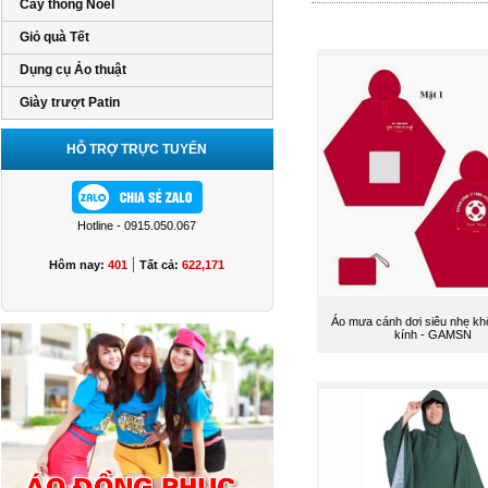
Cây thông Noel
Giỏ quà Tết
Dụng cụ Ảo thuật
Giày trượt Patin
HỖ TRỢ TRỰC TUYẾN
Hotline - 0915.050.067
|
Hôm nay:
401
Tất cả:
622,171
Áo mưa cánh dơi siêu nhẹ k
kính - GAMSN