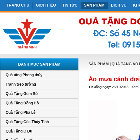
TRANG CHỦ
GIỚI THIỆU
TIN TỨC
SẢN PHẨM
DỊCH VỤ
KH
SẢN PHẨM
|
QUÀ TẶNG ÁO
DANH MỤC SẢN PHẨM
Quà tặng Phong thủy
Áo mưa cánh dơi
Tranh treo tường
Tin đăng ngày: 26/11/2018 - Xem:
Quà Tặng Gốm Sứ
Quà Tặng Đồng Hồ
Quà Tặng Pha Lê
Quà Tặng Cốc Thủy Tinh
Quà Tặng Ô Dù