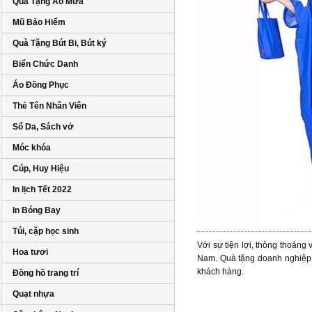
Quà Tặng Áo Mưa
Mũ Bảo Hiểm
Quà Tặng Bút Bi, Bút ký
Biển Chức Danh
Áo Đồng Phục
Thẻ Tên Nhân Viên
Sổ Da, Sách vở
Móc khóa
Cúp, Huy Hiệu
In lịch Tết 2022
In Bóng Bay
Túi, cặp học sinh
Với sự tiện lợi, thông thoán
Hoa tươi
Nam. Quà tặng doanh nghiệp 
khách hàng.
Đồng hồ trang trí
Quạt nhựa