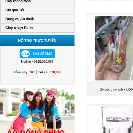
Cây thông Noel
Giỏ quà Tết
Dụng cụ Ảo thuật
Giày trượt Patin
HỖ TRỢ TRỰC TUYẾN
Hotline - 0915.050.067
|
Hôm nay:
361
Tất cả:
620,890
Bộ cốc thuỷ tinh - UG