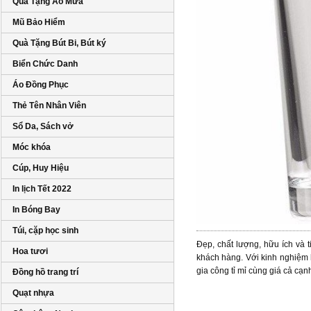
Quà Tặng Áo Mưa
Mũ Bảo Hiểm
Quà Tặng Bút Bi, Bút ký
Biển Chức Danh
Áo Đồng Phục
Thẻ Tên Nhân Viên
Sổ Da, Sách vở
Móc khóa
Cúp, Huy Hiệu
In lịch Tết 2022
In Bóng Bay
Túi, cặp học sinh
Đẹp, chất lượng, hữu ích và t
Hoa tươi
khách hàng. Với kinh nghiệm h
gia công tỉ mỉ cùng giá cả cạ
Đồng hồ trang trí
Quạt nhựa