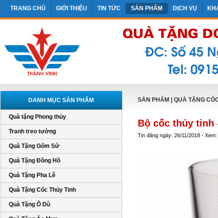
TRANG CHỦ
GIỚI THIỆU
TIN TỨC
SẢN PHẨM
DỊCH VỤ
KH
SẢN PHẨM
|
QUÀ TẶNG CỐC
DANH MỤC SẢN PHẨM
Quà tặng Phong thủy
Bộ cốc thủy tinh
Tranh treo tường
Tin đăng ngày: 26/11/2018 - Xem:
Quà Tặng Gốm Sứ
Quà Tặng Đồng Hồ
Quà Tặng Pha Lê
Quà Tặng Cốc Thủy Tinh
Quà Tặng Ô Dù