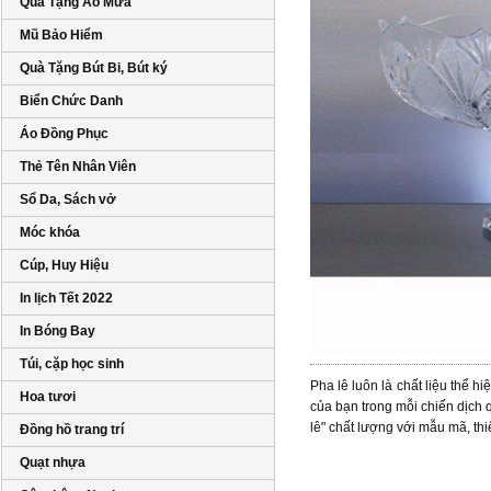
Quà Tặng Áo Mưa
Mũ Bảo Hiểm
Quà Tặng Bút Bi, Bút ký
Biển Chức Danh
Áo Đồng Phục
Thẻ Tên Nhân Viên
Sổ Da, Sách vở
Móc khóa
Cúp, Huy Hiệu
In lịch Tết 2022
In Bóng Bay
Túi, cặp học sinh
Pha lê luôn là chất liệu thể h
Hoa tươi
của bạn trong mỗi chiến dịch 
lê" chất lượng với mẫu mã, th
Đồng hồ trang trí
Quạt nhựa