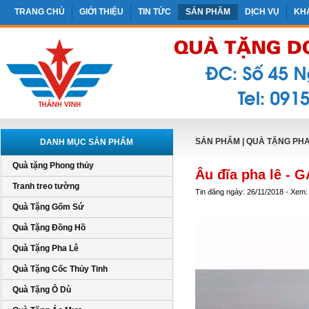
TRANG CHỦ
GIỚI THIỆU
TIN TỨC
SẢN PHẨM
DỊCH VỤ
KH
SẢN PHẨM
|
QUÀ TẶNG PHA
DANH MỤC SẢN PHẨM
Quà tặng Phong thủy
Âu đĩa pha lê - 
Tranh treo tường
Tin đăng ngày: 26/11/2018 - Xem:
Quà Tặng Gốm Sứ
Quà Tặng Đồng Hồ
Quà Tặng Pha Lê
Quà Tặng Cốc Thủy Tinh
Quà Tặng Ô Dù