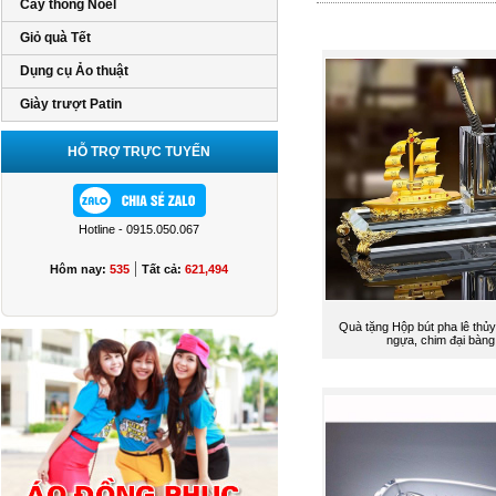
Cây thông Noel
Giỏ quà Tết
Dụng cụ Ảo thuật
Giày trượt Patin
HỖ TRỢ TRỰC TUYẾN
Hotline - 0915.050.067
|
Hôm nay:
535
Tất cả:
621,494
Quà tặng Hộp bút pha lê thủy
ngựa, chim đại bàng