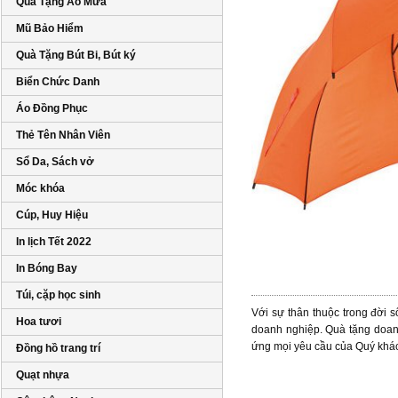
Quà Tặng Áo Mưa
Mũ Bảo Hiểm
Quà Tặng Bút Bi, Bút ký
Biển Chức Danh
Áo Đồng Phục
Thẻ Tên Nhân Viên
Sổ Da, Sách vở
Móc khóa
Cúp, Huy Hiệu
In lịch Tết 2022
In Bóng Bay
Túi, cặp học sinh
Với sự thân thuộc trong đời 
Hoa tươi
doanh nghiệp. Quà tặng doanh
ứng mọi yêu cầu của Quý khá
Đồng hồ trang trí
Quạt nhựa