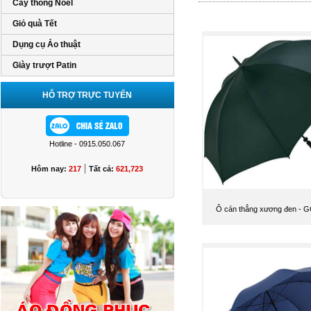
Cây thông Noel
Giỏ quà Tết
Dụng cụ Ảo thuật
Giày trượt Patin
HỖ TRỢ TRỰC TUYẾN
Hotline - 0915.050.067
|
Hôm nay:
217
Tất cả:
621,723
Ô cán thẳng xương đen - 