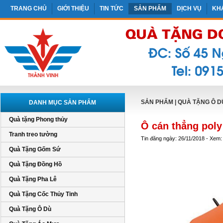
TRANG CHỦ
GIỚI THIỆU
TIN TỨC
SẢN PHẨM
DỊCH VỤ
KH
SẢN PHẨM
|
QUÀ TẶNG Ô D
DANH MỤC SẢN PHẨM
Quà tặng Phong thủy
Ô cán thẳng poly
Tranh treo tường
Tin đăng ngày: 26/11/2018 - Xem:
Quà Tặng Gốm Sứ
Quà Tặng Đồng Hồ
Quà Tặng Pha Lê
Quà Tặng Cốc Thủy Tinh
Quà Tặng Ô Dù