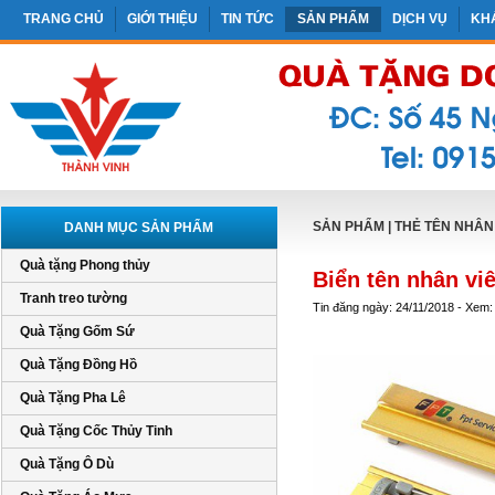
TRANG CHỦ
GIỚI THIỆU
TIN TỨC
SẢN PHẨM
DỊCH VỤ
KH
SẢN PHẨM
|
THẺ TÊN NHÂN
DANH MỤC SẢN PHẨM
Quà tặng Phong thủy
Biển tên nhân vi
Tranh treo tường
Tin đăng ngày: 24/11/2018 - Xem:
Quà Tặng Gốm Sứ
Quà Tặng Đồng Hồ
Quà Tặng Pha Lê
Quà Tặng Cốc Thủy Tinh
Quà Tặng Ô Dù