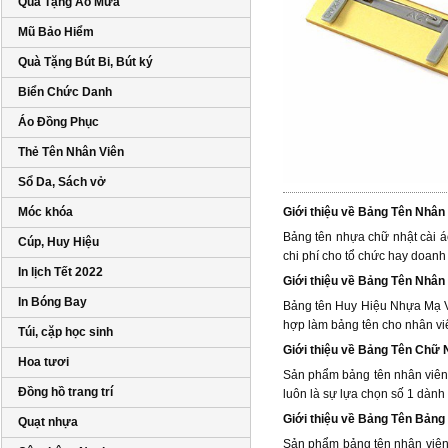
Quà Tặng Áo Mưa
Mũ Bảo Hiểm
Quà Tặng Bút Bi, Bút ký
Biển Chức Danh
Áo Đồng Phục
Thẻ Tên Nhân Viên
Sổ Da, Sách vở
Móc khóa
Giới thiệu về Bảng Tên Nhân
Bảng tên nhựa chữ nhật cài áo
Cúp, Huy Hiệu
chi phí cho tổ chức hay doanh
In lịch Tết 2022
Giới thiệu về Bảng Tên Nhân
In Bóng Bay
Bảng tên Huy Hiệu Nhựa Mạ Và
hợp làm bảng tên cho nhân viê
Túi, cặp học sinh
Giới thiệu về Bảng Tên Chữ 
Hoa tươi
Sản phẩm bảng tên nhân viên 
Đồng hồ trang trí
luôn là sự lựa chọn số 1 dành 
Giới thiệu về Bảng Tên Bảng
Quạt nhựa
Sản phẩm bảng tên nhân viên 