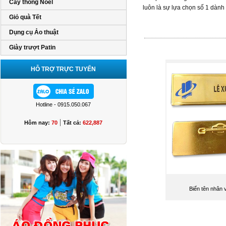
Cây thông Noel
luôn là sự lựa chọn số 1 dành 
Giỏ quà Tết
Dụng cụ Ảo thuật
Giày trượt Patin
HỖ TRỢ TRỰC TUYẾN
Hotline - 0915.050.067
|
Hôm nay:
70
Tất cả:
622,887
Biển tên nhân